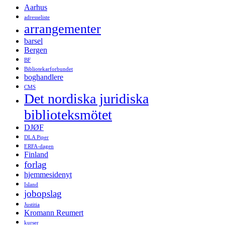
Aarhus
adresseliste
arrangementer
barsel
Bergen
BF
Bibliotekarforbundet
boghandlere
CMS
Det nordiska juridiska
biblioteksmötet
DJØF
DLA Piper
ERFA-dagen
Finland
forlag
hjemmesidenyt
Island
jobopslag
Justitia
Kromann Reumert
kurser