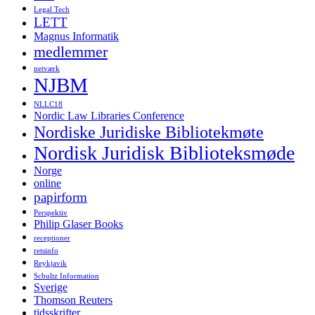
Legal Tech
LETT
Magnus Informatik
medlemmer
netværk
NJBM
NLLC18
Nordic Law Libraries Conference
Nordiske Juridiske Bibliotekmøte
Nordisk Juridisk Biblioteksmøde
Norge
online
papirform
Perspektiv
Philip Glaser Books
receptioner
retsinfo
Reykjavik
Schultz Information
Sverige
Thomson Reuters
tidsskrifter