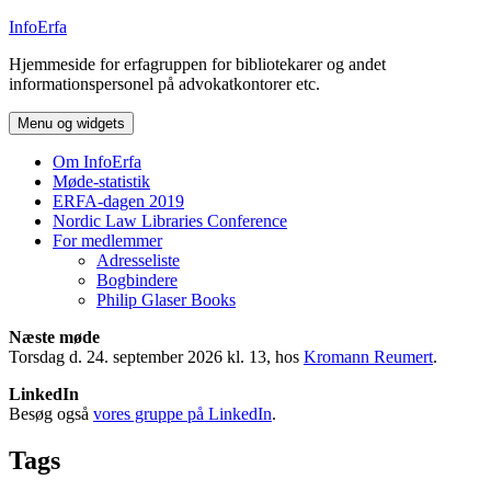
Hop
InfoErfa
til
Hjemmeside for erfagruppen for bibliotekarer og andet
indhold
informationspersonel på advokatkontorer etc.
Menu og widgets
Om InfoErfa
Møde-statistik
ERFA-dagen 2019
Nordic Law Libraries Conference
For medlemmer
Adresseliste
Bogbindere
Philip Glaser Books
Næste møde
Torsdag d. 24. september 2026 kl. 13, hos
Kromann Reumert
.
LinkedIn
Besøg også
vores gruppe på LinkedIn
.
Tags