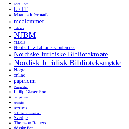
Legal Tech
LETT
Magnus Informatik
medlemmer
netværk
NJBM
NLLC18
Nordic Law Libraries Conference
Nordiske Juridiske Bibliotekmøte
Nordisk Juridisk Biblioteksmøde
Norge
online
papirform
Perspektiv
Philip Glaser Books
receptioner
retsinfo
Reykjavik
Schultz Information
Sverige
Thomson Reuters
tidsskrifter