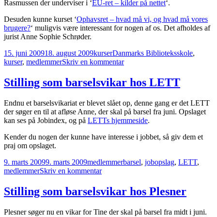
Rasmussen der underviser i ‘
EU-ret – kilder på nettet
‘.
Desuden kunne kurset ‘
Ophavsret – hvad må vi, og hvad må vores
brugere?
‘ muligvis være interessant for nogen af os. Det afholdes af
jurist Anne Sophie Schrøder.
Udgivet
Kategorier
Tags
15. juni 2009
18. august 2009
kurser
Danmarks Biblioteksskole
,
i
til
kurser
,
medlemmer
Skriv en kommentar
Nyt
kursuskatalog
Stilling som barselsvikar hos LETT
fra
Danmarks
Endnu et barselsvikariat er blevet slået op, denne gang er det LETT
Biblioteksskole
der søger en til at afløse Anne, der skal på barsel fra juni. Opslaget
kan ses på Jobindex, og på
LETTs hjemmeside
.
Kender du nogen der kunne have interesse i jobbet, så giv dem et
praj om opslaget.
Udgivet
Kategorier
Tags
9. marts 2009
9. marts 2009
medlemmer
barsel
,
jobopslag
,
LETT
,
i
til
medlemmer
Skriv en kommentar
Stilling
som
Stilling som barselsvikar hos Plesner
barselsvikar
hos
Plesner søger nu en vikar for Tine der skal på barsel fra midt i juni.
LETT