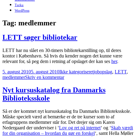
Turku
WordPress
Tag:
medlemmer
LETT søger bibliotekar
LETT har nu slået en 30-timers bibliotekarstilling op, til deres
kontor i København. Så hvis du kender nogen det kunne være
relevant for, så peg dem i retning af opslaget der kan ses
her
.
Udgivet
Kategorier
Tags
5. august 2010
5. august 2010
Ikke kategoriseret
jobopslag
,
LETT
,
i
til
medlemmer
Skriv en kommentar
LETT
søger
Nyt kursuskatalog fra Danmarks
bibliotekar
Biblioteksskole
Så er der kommet nyt kursuskatalog fra Danmarks Biblioteksskole.
Måske specielt værd at bemærke er de tre kurser som to af
erfagruppens medlemmer står for. Det drejer sig om Karen
Nedergaard der underviser i ‘
Lov og ret på internet
‘ og ‘
Skab værdi
for din organisation – hvordan du gør en forskel
‘, samt Hella Møller