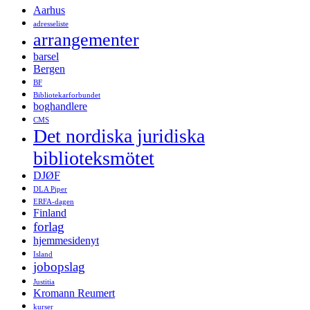
Aarhus
adresseliste
arrangementer
barsel
Bergen
BF
Bibliotekarforbundet
boghandlere
CMS
Det nordiska juridiska
biblioteksmötet
DJØF
DLA Piper
ERFA-dagen
Finland
forlag
hjemmesidenyt
Island
jobopslag
Justitia
Kromann Reumert
kurser