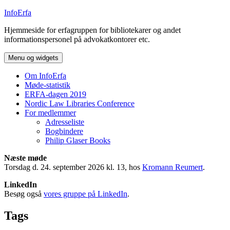
Hop
InfoErfa
til
Hjemmeside for erfagruppen for bibliotekarer og andet
indhold
informationspersonel på advokatkontorer etc.
Menu og widgets
Om InfoErfa
Møde-statistik
ERFA-dagen 2019
Nordic Law Libraries Conference
For medlemmer
Adresseliste
Bogbindere
Philip Glaser Books
Næste møde
Torsdag d. 24. september 2026 kl. 13, hos
Kromann Reumert
.
LinkedIn
Besøg også
vores gruppe på LinkedIn
.
Tags