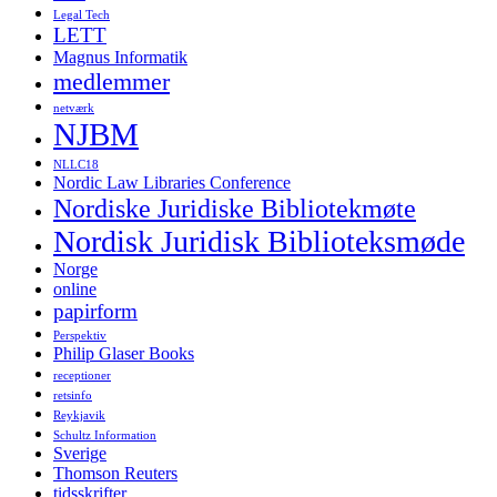
Legal Tech
LETT
Magnus Informatik
medlemmer
netværk
NJBM
NLLC18
Nordic Law Libraries Conference
Nordiske Juridiske Bibliotekmøte
Nordisk Juridisk Biblioteksmøde
Norge
online
papirform
Perspektiv
Philip Glaser Books
receptioner
retsinfo
Reykjavik
Schultz Information
Sverige
Thomson Reuters
tidsskrifter