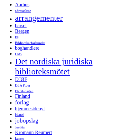
Aarhus
adresseliste
arrangementer
barsel
Bergen
BF
Bibliotekarforbundet
boghandlere
CMS
Det nordiska juridiska
biblioteksmötet
DJØF
DLA Piper
ERFA-dagen
Finland
forlag
hjemmesidenyt
Island
jobopslag
Justitia
Kromann Reumert
kurser