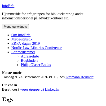
Hop
InfoErfa
til
Hjemmeside for erfagruppen for bibliotekarer og andet
indhold
informationspersonel på advokatkontorer etc.
Menu og widgets
Om InfoErfa
Møde-statistik
ERFA-dagen 2019
Nordic Law Libraries Conference
For medlemmer
Adresseliste
Bogbindere
Philip Glaser Books
Næste møde
Torsdag d. 24. september 2026 kl. 13, hos
Kromann Reumert
.
LinkedIn
Besøg også
vores gruppe på LinkedIn
.
Tags