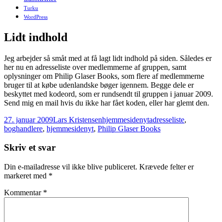
Turku
WordPress
Lidt indhold
Jeg arbejder så småt med at få lagt lidt indhold på siden. Således er
her nu en adresseliste over medlemmerne af gruppen, samt
oplysninger om Philip Glaser Books, som flere af medlemmerne
bruger til at købe udenlandske bøger igennem. Begge dele er
beskyttet med kodeord, som er rundsendt til gruppen i januar 2009.
Send mig en mail hvis du ikke har fået koden, eller har glemt den.
Udgivet
Forfatter
Kategorier
Tags
27. januar 2009
Lars Kristensen
hjemmesidenyt
adresseliste
,
i
boghandlere
,
hjemmesidenyt
,
Philip Glaser Books
Skriv et svar
Din e-mailadresse vil ikke blive publiceret.
Krævede felter er
markeret med
*
Kommentar
*